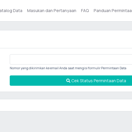
atalog Data
Masukan dan Pertanyaan
FAQ
Panduan Permintaa
Nomor yang dikirimkan ke email Anda saat mengisi formulir Permintaan Data
Cek Status Permintaan Data